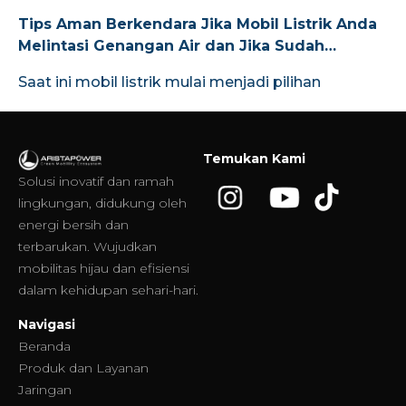
Tips Aman Berkendara Jika Mobil Listrik Anda
Melintasi Genangan Air dan Jika Sudah
Terlanjur Terendam Banjir
Saat ini mobil listrik mulai menjadi pilihan
Temukan Kami
Solusi inovatif dan ramah
lingkungan, didukung oleh
energi bersih dan
terbarukan. Wujudkan
mobilitas hijau dan efisiensi
dalam kehidupan sehari-hari.
Navigasi
Beranda
Produk dan Layanan
Jaringan