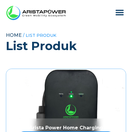
Produk & L
Tentang Arist
HOME
/ LIST PRODUK
List Produk
Arista Power Home Charging