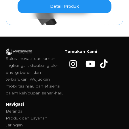
Detail Produk
Temukan Kami
Solusi inovatif dan ramah
lingkungan, didukung oleh
energi bersih dan
terbarukan. Wujudkan
mobilitas hijau dan efisiensi
dalam kehidupan sehari-hari.
Navigasi
Beranda
Produk dan Layanan
Jaringan