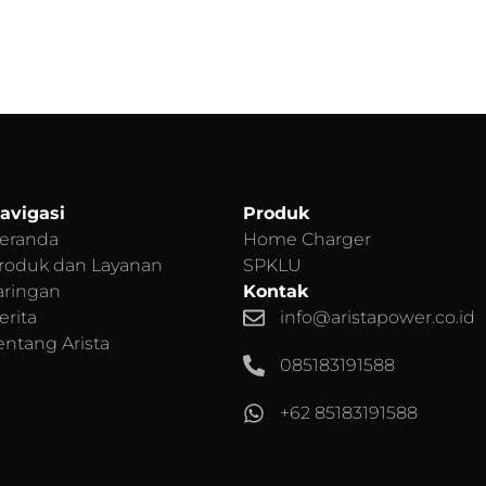
avigasi
Produk
eranda
Home Charger
roduk dan Layanan
SPKLU
aringan
Kontak
erita
info@aristapower.co.id
entang Arista
085183191588
+62
85183191588