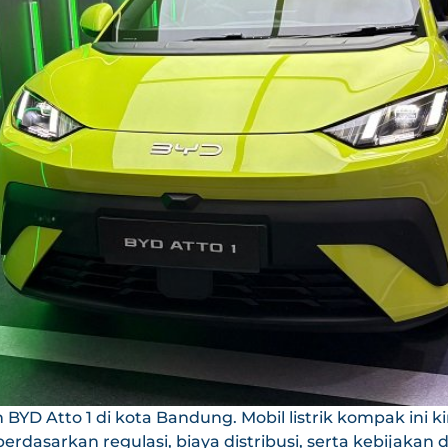
YD Atto 1 di kota Bandung. Mobil listrik kompak ini 
rdasarkan regulasi, biaya distribusi, serta kebijakan