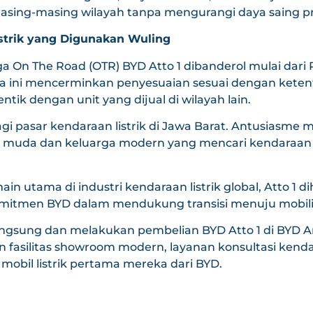
 masing-masing wilayah tanpa mengurangi daya saing 
istrik yang Digunakan Wuling
 On The Road (OTR) BYD Atto 1 dibanderol mulai dari 
a ini mencerminkan penyesuaian sesuai dengan ketent
tik dengan unit yang dijual di wilayah lain.
i pasar kendaraan listrik di Jawa Barat. Antusiasme ma
 muda dan keluarga modern yang mencari kendaraan r
in utama di industri kendaraan listrik global, Atto 1
komitmen BYD dalam mendukung transisi menuju mobilit
angsung dan melakukan pembelian BYD Atto 1 di BYD Ar
fasilitas showroom modern, layanan konsultasi kendar
mobil listrik pertama mereka dari BYD.