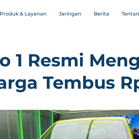
Produk & Layanan
Jaringan
Berita
Tentan
o 1 Resmi Meng
arga Tembus Rp