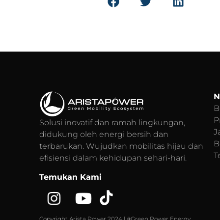
N
B
P
Solusi inovatif dan ramah lingkungan,
J
didukung oleh energi bersih dan
B
terbarukan. Wujudkan mobilitas hijau dan
T
efisiensi dalam kehidupan sehari-hari.
Temukan Kami
Copyright Arista Power 2024 | #Green Power Energy