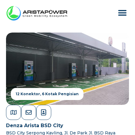
Produk & L
Tentang Arist
12 Konektor
,
6 Kotak Pengisian
Denza Arista BSD City
BSD City Serpong Kavling, Jl. De Park Jl. BSD Raya