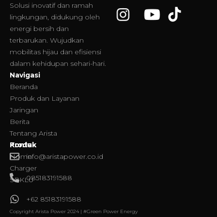
Solusi inovatif dan ramah
lingkungan, didukung oleh
energi bersih dan
terbarukan. Wujudkan
mobilitas hijau dan efisiensi
dalam kehidupan sehari-hari.
Navigasi
Beranda
Produk dan Layanan
Jaringan
Berita
Tentang Arista
Produk
Kontak
Home
info@aristapower.co.id
Charger
085183191588
SPKLU
+62
85183191588
Copyright Arista Power 2024 | #Green Power Energy