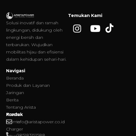
Temukan Kami
Solusi inovatif dan ramah
lingkungan, didukung oleh
energi bersih dan
terbarukan. Wujudkan
mobilitas hijau dan efisiensi
dalam kehidupan sehari-hari.
Navigasi
Beranda
Produk dan Layanan
Jaringan
Berita
Tentang Arista
Produk
Kontak
Home
info@aristapower.co.id
Charger
085183191588